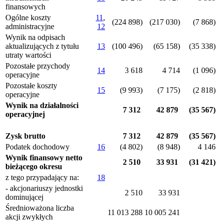
finansowych
Ogólne koszty
11
,
(224 898)
(217 030)
(7 868)
administracyjne
12
Wynik na odpisach
aktualizujących z tytułu
13
(100 496)
(65 158)
(35 338)
utraty wartości
Pozostałe przychody
14
3 618
4 714
(1 096)
operacyjne
Pozostałe koszty
15
(9 993)
(7 175)
(2 818)
operacyjne
Wynik na działalności
7 312
42 879
(35 567)
operacyjnej
Zysk brutto
7 312
42 879
(35 567)
Podatek dochodowy
16
(4 802)
(8 948)
4 146
Wynik finansowy netto
2 510
33 931
(31 421)
bieżącego okresu
z tego przypadający na:
18
- akcjonariuszy jednostki
2 510
33 931
dominującej
Średnioważona liczba
11 013 288
10 005 241
akcji zwykłych