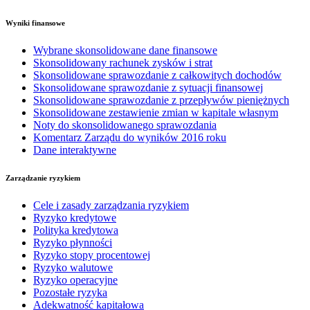
Wyniki finansowe
Wybrane skonsolidowane dane finansowe
Skonsolidowany rachunek zysków i strat
Skonsolidowane sprawozdanie z całkowitych dochodów
Skonsolidowane sprawozdanie z sytuacji finansowej
Skonsolidowane sprawozdanie z przepływów pieniężnych
Skonsolidowane zestawienie zmian w kapitale własnym
Noty do skonsolidowanego sprawozdania
Komentarz Zarządu do wyników 2016 roku
Dane interaktywne
Zarządzanie ryzykiem
Cele i zasady zarządzania ryzykiem
Ryzyko kredytowe
Polityka kredytowa
Ryzyko płynności
Ryzyko stopy procentowej
Ryzyko walutowe
Ryzyko operacyjne
Pozostałe ryzyka
Adekwatność kapitałowa