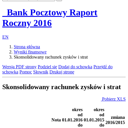
Bank Pocztowy
Raport
Roczny
2016
EN
Strona główna
Wyniki finansowe
Skonsolidowany rachunek zysków i strat
Wersja PDF strony
Podziel się
Dodaj do schowka
Przejdź do
schowka
Pomoc
Słownik
Drukuj stronę
Skonsolidowany rachunek zysków i strat
Pobierz XLS
okres
okres
od
od
zmiana
Nota
01.01.2016
01.01.2015
2016/2015
do
do