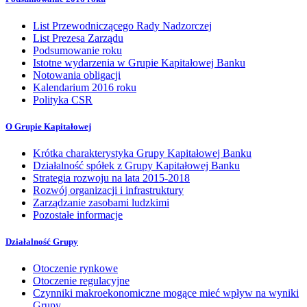
List Przewodniczącego Rady Nadzorczej
List Prezesa Zarządu
Podsumowanie roku
Istotne wydarzenia w Grupie Kapitałowej Banku
Notowania obligacji
Kalendarium 2016 roku
Polityka CSR
O Grupie Kapitałowej
Krótka charakterystyka Grupy Kapitałowej Banku
Działalność spółek z Grupy Kapitałowej Banku
Strategia rozwoju na lata 2015-2018
Rozwój organizacji i infrastruktury
Zarządzanie zasobami ludzkimi
Pozostałe informacje
Działalność Grupy
Otoczenie rynkowe
Otoczenie regulacyjne
Czynniki makroekonomiczne mogące mieć wpływ na wyniki
Grupy