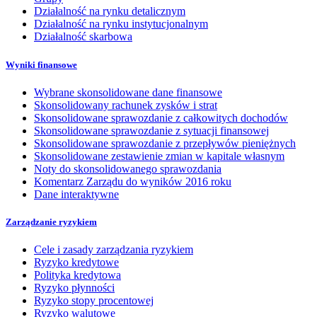
Działalność na rynku detalicznym
Działalność na rynku instytucjonalnym
Działalność skarbowa
Wyniki finansowe
Wybrane skonsolidowane dane finansowe
Skonsolidowany rachunek zysków i strat
Skonsolidowane sprawozdanie z całkowitych dochodów
Skonsolidowane sprawozdanie z sytuacji finansowej
Skonsolidowane sprawozdanie z przepływów pieniężnych
Skonsolidowane zestawienie zmian w kapitale własnym
Noty do skonsolidowanego sprawozdania
Komentarz Zarządu do wyników 2016 roku
Dane interaktywne
Zarządzanie ryzykiem
Cele i zasady zarządzania ryzykiem
Ryzyko kredytowe
Polityka kredytowa
Ryzyko płynności
Ryzyko stopy procentowej
Ryzyko walutowe