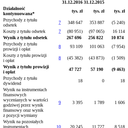
31.12.2016
31.12.2015
Działalność
tys. zł
tys. zł
tys. zł
kontynuowana*
Przychody z tytułu
7
348 647
353 887
(5 240)
odsetek
Koszty z tytułu odsetek
7
(80 951)
(97 065)
16 114
Wynik z tytułu odsetek
267 696
256 822
10 874
Przychody z tytułu
8
93 109
101 063
(7 954)
prowizji i opłat
Koszty z tytułu prowizji
8
(45 382)
(43 873)
(1 509)
i opłat
Wynik z tytułu prowizji
47 727
57 190
(9 463)
i opłat
Przychody z tytułu
18
0
18
dywidend
Wynik na instrumentach
finansowych
wycenianych w wartości
9
3 395
1 789
1 606
godziwej przez wynik
finansowy oraz wynik
z pozycji wymiany
Wynik na pozostałych
instrumentach
10
20 245
11 727
8 518