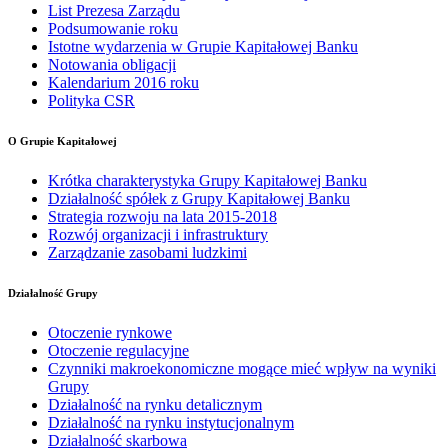
List Prezesa Zarządu
Podsumowanie roku
Istotne wydarzenia w Grupie Kapitałowej Banku
Notowania obligacji
Kalendarium 2016 roku
Polityka CSR
O Grupie Kapitałowej
Krótka charakterystyka Grupy Kapitałowej Banku
Działalność spółek z Grupy Kapitałowej Banku
Strategia rozwoju na lata 2015-2018
Rozwój organizacji i infrastruktury
Zarządzanie zasobami ludzkimi
Działalność Grupy
Otoczenie rynkowe
Otoczenie regulacyjne
Czynniki makroekonomiczne mogące mieć wpływ na wyniki
Grupy
Działalność na rynku detalicznym
Działalność na rynku instytucjonalnym
Działalność skarbowa