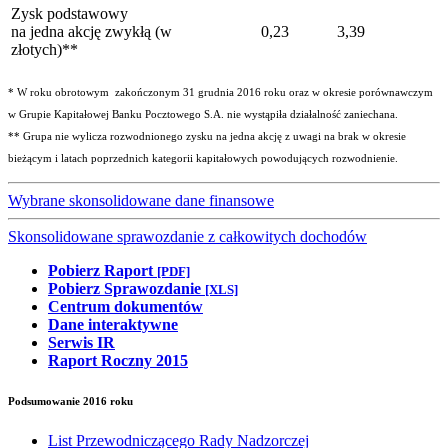
Zysk podstawowy
na jedna akcję zwykłą (w
0,23
3,39
złotych)**
* W roku obrotowym zakończonym 31 grudnia 2016 roku oraz w okresie porównawczym
w Grupie Kapitałowej Banku Pocztowego S.A. nie wystąpiła działalność zaniechana.
** Grupa nie wylicza rozwodnionego zysku na jedna akcję z uwagi na brak w okresie
bieżącym i latach poprzednich kategorii kapitałowych powodujących rozwodnienie.
Wybrane skonsolidowane dane finansowe
Skonsolidowane sprawozdanie z całkowitych dochodów
Pobierz Raport
[PDF]
Pobierz Sprawozdanie
[XLS]
Centrum dokumentów
Dane interaktywne
Serwis IR
Raport Roczny 2015
Podsumowanie 2016 roku
List Przewodniczącego Rady Nadzorczej