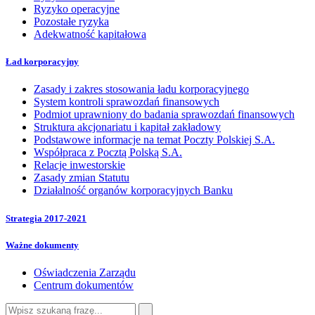
Ryzyko operacyjne
Pozostałe ryzyka
Adekwatność kapitałowa
Ład korporacyjny
Zasady i zakres stosowania ładu korporacyjnego
System kontroli sprawozdań finansowych
Podmiot uprawniony do badania sprawozdań finansowych
Struktura akcjonariatu i kapitał zakładowy
Podstawowe informacje na temat Poczty Polskiej S.A.
Współpraca z Pocztą Polską S.A.
Relacje inwestorskie
Zasady zmian Statutu
Działalność organów korporacyjnych Banku
Strategia 2017-2021
Ważne dokumenty
Oświadczenia Zarządu
Centrum dokumentów